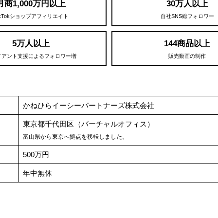
月商1,000万円以上
30万人以上
ikTokショップアフィリエイト
自社SNS総フォロワー
5万人以上
144商品以上
イアント支援によるフォロワー増
販売動画の制作
かねひらイーシーパートナーズ株式会社
東京都千代田区（バーチャルオフィス）
富山県から東京へ拠点を移転しました。
500万円
年中無休