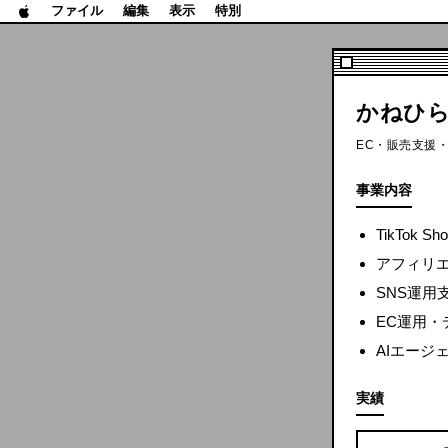
ファイル
編集
表示
特別
かねひ
EC・販売支援・S
事業内容
TikTok
アフィリエ
SNS運用
EC運用・
AIエージ
実績