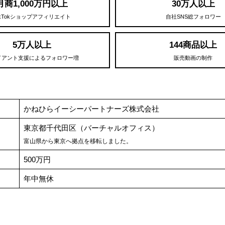
月商1,000万円以上
30万人以上
ikTokショップアフィリエイト
自社SNS総フォロワー
5万人以上
144商品以上
イアント支援によるフォロワー増
販売動画の制作
かねひらイーシーパートナーズ株式会社
東京都千代田区（バーチャルオフィス）
富山県から東京へ拠点を移転しました。
500万円
年中無休