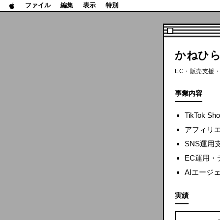
ファイル
編集
表示
特別
かねひ
EC・販売支援・S
事業内容
TikTok
アフィリエ
SNS運用
EC運用・
AIエージ
実績